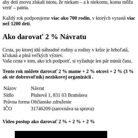
aby deti znovu získali istotu, že niekam – a k niekomu, komu môžu
veriť – patria.
Každý rok podporujeme
viac ako 700 rodín
, v ktorých vyrastá
viac
než 1200 detí
.
Ako darovať 2 % Návratu
Cesta, po ktorej idú náhradné rodiny a rodiny v kríze je hrboľatá,
kľukatá a plná veľkých výziev.
Vaša cesta v tom, ako ich podporiť, si vyžaduje len pár minút času.
Tento rok môžete darovať 2 % mame + 2 % otcovi + 2 % (3 %
ak ste dobrovoľník) neziskovej organizácii .
Názov
Návrat
Sídlo
Pluhová 1, 831 03 Bratislava
Právna forma
Občianske združenie
IČO
31746209 (zarovnáva sa sprava)
Video postup ako darovať 2 % + 2 % + 2 %