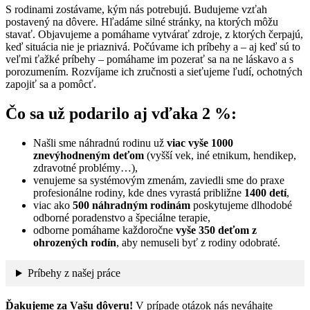
S rodinami zostávame, kým nás potrebujú. Budujeme vzťah
postavený na dôvere. Hľadáme silné stránky, na ktorých môžu
stavať. Objavujeme a pomáhame vytvárať zdroje, z ktorých čerpajú,
keď situácia nie je priaznivá. Počúvame ich príbehy a – aj keď sú to
veľmi ťažké príbehy – pomáhame im pozerať sa na ne láskavo a s
porozumením. Rozvíjame ich zručnosti a sieťujeme ľudí, ochotných
zapojiť sa a pomôcť.
Čo sa už podarilo aj vďaka 2 %:
Našli sme náhradnú rodinu už
viac vyše 1000
znevýhodneným deťom
(vyšší vek, iné etnikum, hendikep,
zdravotné problémy…),
venujeme sa systémovým zmenám, zaviedli sme do praxe
profesionálne rodiny, kde dnes vyrastá približne
1400 detí
,
viac ako
500 náhradným rodinám
poskytujeme dlhodobé
odborné poradenstvo a špeciálne terapie,
odborne pomáhame každoročne
vyše 350 deťom z
ohrozených rodín
, aby nemuseli byť z rodiny odobraté.
Príbehy z našej práce
Ďakujeme za Vašu dôveru!
V prípade otázok nás neváhajte