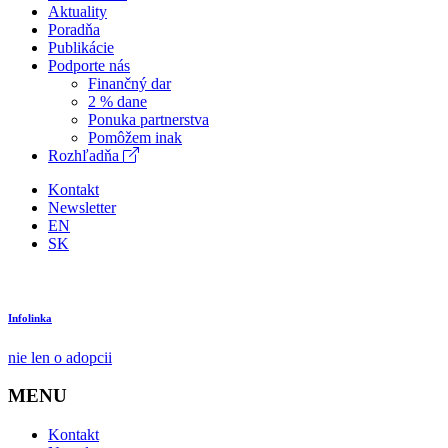
Aktuality
Poradňa
Publikácie
Podporte nás
Finančný dar
2 % dane
Ponuka partnerstva
Pomôžem inak
Rozhľadňa
Kontakt
Newsletter
EN
SK
Infolinka
nie len o adopcii
MENU
Kontakt