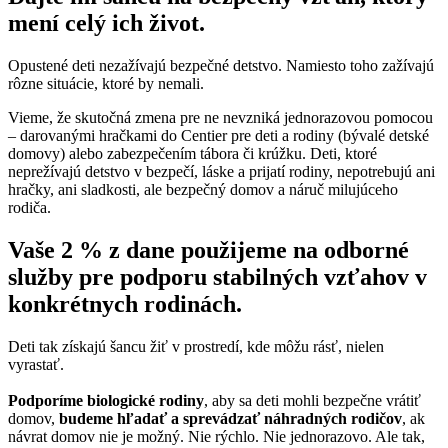
mení celý ich život.
Opustené deti nezažívajú bezpečné detstvo. Namiesto toho zažívajú
rôzne situácie, ktoré by nemali.
Vieme, že skutočná zmena pre ne nevzniká jednorazovou pomocou
– darovanými hračkami do Centier pre deti a rodiny (bývalé detské
domovy) alebo zabezpečením tábora či krúžku. Deti, ktoré
neprežívajú detstvo v bezpečí, láske a prijatí rodiny, nepotrebujú ani
hračky, ani sladkosti, ale bezpečný domov a náruč milujúceho
rodiča.
Vaše 2 % z dane použijeme na odborné
služby pre podporu stabilných vzťahov v
konkrétnych rodinách.
Deti tak získajú šancu žiť v prostredí, kde môžu rásť, nielen
vyrastať.
Podporíme biologické rodiny
, aby sa deti mohli bezpečne vrátiť
domov,
budeme hľadať a sprevádzať náhradných rodičov
, ak
návrat domov nie je možný. Nie rýchlo. Nie jednorazovo. Ale tak,