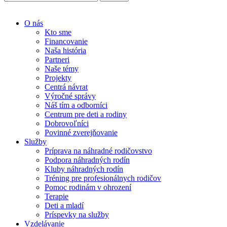
O nás
Kto sme
Financovanie
Naša história
Partneri
Naše témy
Projekty
Centrá návrat
Výročné správy
Náš tím a odborníci
Centrum pre deti a rodiny
Dobrovoľníci
Povinné zverejňovanie
Služby
Príprava na náhradné rodičovstvo
Podpora náhradných rodín
Kluby náhradných rodín
Tréning pre profesionálnych rodičov
Pomoc rodinám v ohrození
Terapie
Deti a mladí
Príspevky na služby
Vzdelávanie