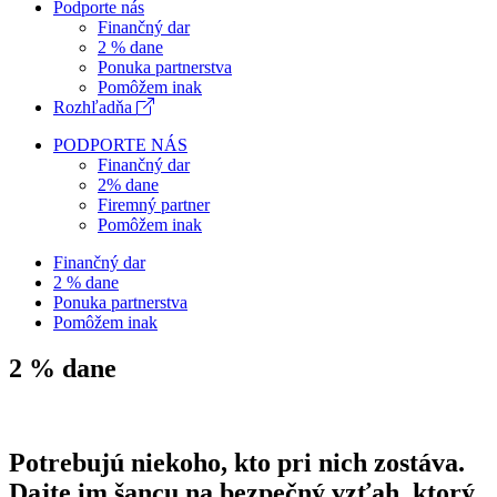
Podporte nás
Finančný dar
2 % dane
Ponuka partnerstva
Pomôžem inak
Rozhľadňa
PODPORTE NÁS
Finančný dar
2% dane
Firemný partner
Pomôžem inak
Finančný dar
2 % dane
Ponuka partnerstva
Pomôžem inak
2 % dane
Potrebujú niekoho, kto pri nich zostáva.
Dajte im šancu na bezpečný vzťah, ktorý