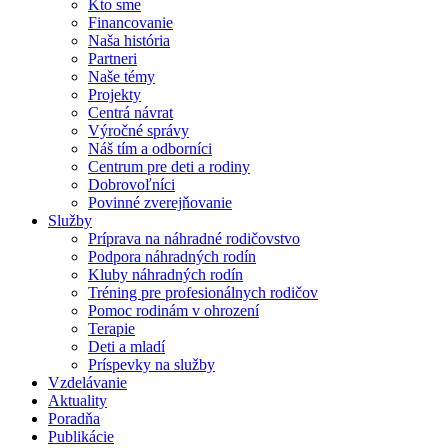
Kto sme
Financovanie
Naša história
Partneri
Naše témy
Projekty
Centrá návrat
Výročné správy
Náš tím a odborníci
Centrum pre deti a rodiny
Dobrovoľníci
Povinné zverejňovanie
Služby
Príprava na náhradné rodičovstvo
Podpora náhradných rodín
Kluby náhradných rodín
Tréning pre profesionálnych rodičov
Pomoc rodinám v ohrození
Terapie
Deti a mladí
Príspevky na služby
Vzdelávanie
Aktuality
Poradňa
Publikácie