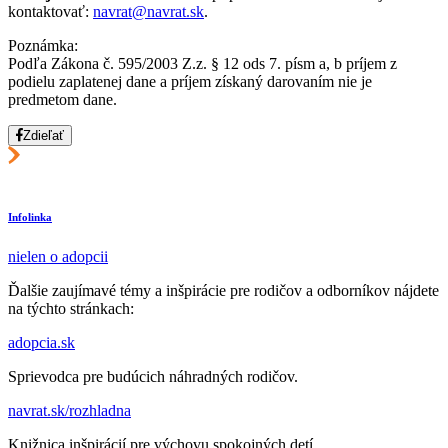
kontaktovať:
navrat@navrat.sk
.
Poznámka:
Podľa Zákona č. 595/2003 Z.z. § 12 ods 7. písm a, b príjem z
podielu zaplatenej dane a príjem získaný darovaním nie je
predmetom dane.
Zdieľať
Infolinka
nielen o adopcii
Ďalšie zaujímavé témy a inšpirácie pre rodičov a odborníkov nájdete
na týchto stránkach:
adopcia.sk
Sprievodca pre budúcich náhradných rodičov.
navrat.sk/rozhladna
Knižnica inšpirácií pre výchovu spokojných detí.