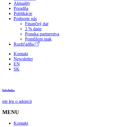
Aktuality
Poradňa
Publikácie
Podporte nás
Finančný dar
2 % dane
Ponuka partnerstva
Pomôžem inak
Rozhľadňa
Kontakt
Newsletter
EN
SK
Infolinka
nie len o adopcii
MENU
Kontakt