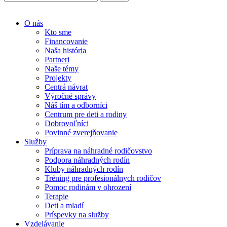
O nás
Kto sme
Financovanie
Naša história
Partneri
Naše témy
Projekty
Centrá návrat
Výročné správy
Náš tím a odborníci
Centrum pre deti a rodiny
Dobrovoľníci
Povinné zverejňovanie
Služby
Príprava na náhradné rodičovstvo
Podpora náhradných rodín
Kluby náhradných rodín
Tréning pre profesionálnych rodičov
Pomoc rodinám v ohrození
Terapie
Deti a mladí
Príspevky na služby
Vzdelávanie