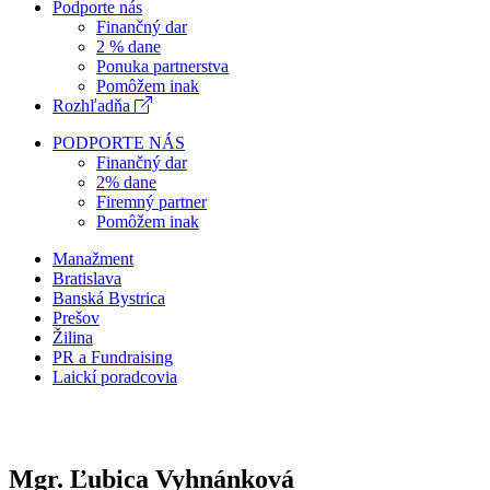
Podporte nás
Finančný dar
2 % dane
Ponuka partnerstva
Pomôžem inak
Rozhľadňa
PODPORTE NÁS
Finančný dar
2% dane
Firemný partner
Pomôžem inak
Manažment
Bratislava
Banská Bystrica
Prešov
Žilina
PR a Fundraising
Laickí poradcovia
Mgr. Ľubica Vyhnánková