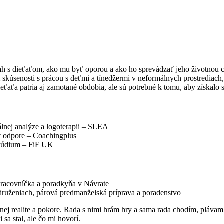
 dieťaťom, ako mu byť oporou a ako ho sprevádzať jeho životnou cest
skúsenosti s prácou s deťmi a tínedžermi v neformálnych prostrediach,
ieťaťa patria aj zamotané obdobia, ale sú potrebné k tomu, aby získalo 
lnej analýze a logoterapii – SLEA
v odpore – Coachingplus
štúdium – FiF UK
pracovníčka a poradkyňa v Návrate
druženiach, párová predmanželská príprava a poradenstvo
nej realite a pokore. Rada s nimi hrám hry a sama rada chodím, pláva
i sa stal, ale čo mi hovorí.