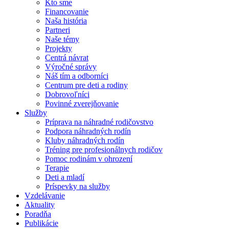
Kto sme
Financovanie
Naša história
Partneri
Naše témy
Projekty
Centrá návrat
Výročné správy
Náš tím a odborníci
Centrum pre deti a rodiny
Dobrovoľníci
Povinné zverejňovanie
Služby
Príprava na náhradné rodičovstvo
Podpora náhradných rodín
Kluby náhradných rodín
Tréning pre profesionálnych rodičov
Pomoc rodinám v ohrození
Terapie
Deti a mladí
Príspevky na služby
Vzdelávanie
Aktuality
Poradňa
Publikácie