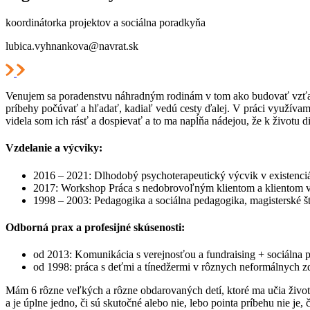
koordinátorka projektov a sociálna poradkyňa
lubica.vyhnankova@navrat.sk
Venujem sa poradenstvu náhradným rodinám v tom ako budovať vzťah s
príbehy počúvať a hľadať, kadiaľ vedú cesty ďalej. V práci využívam 
videla som ich rásť a dospievať a to ma napĺňa nádejou, že k životu d
Vzdelanie a výcviky:
2016 – 2021: Dlhodobý psychoterapeutický výcvik v existenciá
2017: Workshop Práca s nedobrovoľným klientom a klientom 
1998 – 2003: Pedagogika a sociálna pedagogika, magisterské 
Odborná prax a profesijné skúsenosti:
od 2013: Komunikácia s verejnosťou a fundraising + sociálna 
od 1998: práca s deťmi a tínedžermi v rôznych neformálnych z
Mám 6 rôzne veľkých a rôzne obdarovaných detí, ktoré ma učia život
a je úplne jedno, či sú skutočné alebo nie, lebo pointa príbehu nie je, č