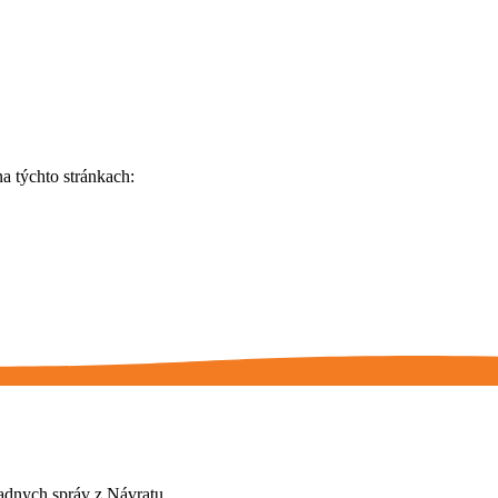
a týchto stránkach:
adnych správ z Návratu.