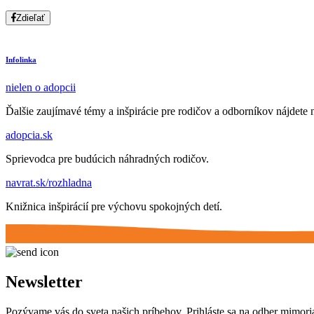
Zdieľať
Infolinka
nielen o adopcii
Ďalšie zaujímavé témy a inšpirácie pre rodičov a odborníkov nájdete n
adopcia.sk
Sprievodca pre budúcich náhradných rodičov.
navrat.sk/rozhladna
Knižnica inšpirácií pre výchovu spokojných detí.
Newsletter
Pozývame vás do sveta našich príbehov. Prihláste sa na odber mimori