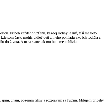
ou. Príbeh každého vzťahu, každej rodiny je iný, teší ma tieto
 kde som často mohla vidieť deti z iného pohľadu ako ich rodičia a
silu do života. A to sa stane, ak mu budeme nablízku.
m, spím, čítam, pozerám filmy a rozprávam sa ľuďmi. Milujem príbehy