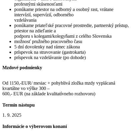
profesnými skúsenosťami
ponúkame priestor na odborný a osobný rast, vrátane
intervízií, supervízií, odborného
vzdelávania
ponúkame priateľské pracovné prostredie, partnerský prístup,
priestor na zdieľanie a
podporu s kolegami/kolegyňami z celého Slovenska
možnosť pružného pracovného času
5 dní dovolenky nad rámec zákona
príspevok na stravovanie (gastrokarta)
príspevok na vzdelávanie (po dohode)
Mzdové podmienky
Od 1150,-EUR/ mesiac + pohyblivá zložka mzdy vyplácaná
kvartálne vo výške 300 –
600,- EUR (na základe kvalitatívneho rozhovoru)
Termín nástupu
1. 9. 2025
Informácie o výberovom konaní