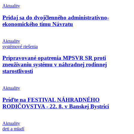
Aktuality
Pridaj sa do dvojčlenného administratívno-
ekonomického tímu Návratu
Aktuality
systémové riešenia
Pripravované opatrenia MPSVR SR proti
zneužívaniu systému v náhradnej rodinnej
starostlivosti
Aktuality
Príďte na FESTIVAL NÁHRADNÉHO
RODIČOVSTVA - 22. 8. v Banskej Bystrici
Aktuality
deti a mladí