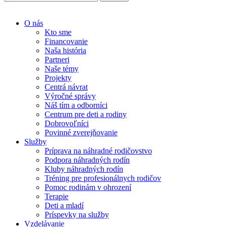
O nás
Kto sme
Financovanie
Naša história
Partneri
Naše témy
Projekty
Centrá návrat
Výročné správy
Náš tím a odborníci
Centrum pre deti a rodiny
Dobrovoľníci
Povinné zverejňovanie
Služby
Príprava na náhradné rodičovstvo
Podpora náhradných rodín
Kluby náhradných rodín
Tréning pre profesionálnych rodičov
Pomoc rodinám v ohrození
Terapie
Deti a mladí
Príspevky na služby
Vzdelávanie