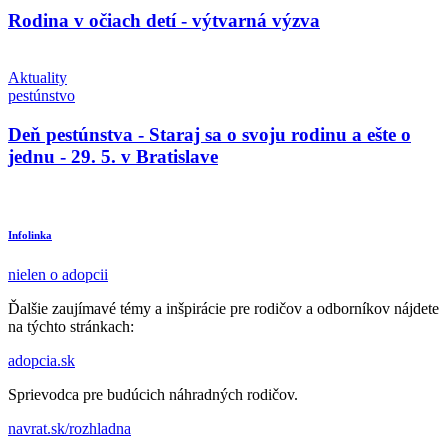
Rodina v očiach detí - výtvarná výzva
Aktuality
pestúnstvo
Deň pestúnstva - Staraj sa o svoju rodinu a ešte o
jednu - 29. 5. v Bratislave
Infolinka
nielen o adopcii
Ďalšie zaujímavé témy a inšpirácie pre rodičov a odborníkov nájdete
na týchto stránkach:
adopcia.sk
Sprievodca pre budúcich náhradných rodičov.
navrat.sk/rozhladna