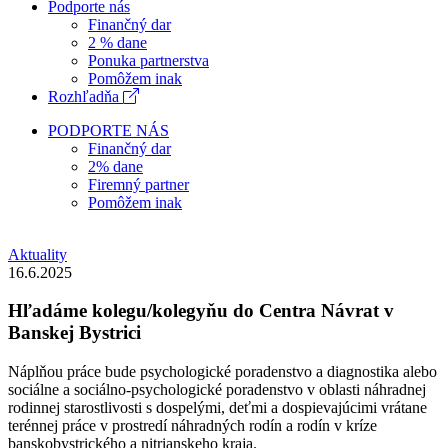
Podporte nás
Finančný dar
2 % dane
Ponuka partnerstva
Pomôžem inak
Rozhľadňa
PODPORTE NÁS
Finančný dar
2% dane
Firemný partner
Pomôžem inak
Aktuality
16.6.2025
Hľadáme kolegu/kolegyňu do Centra Návrat v
Banskej Bystrici
Náplňou práce bude psychologické poradenstvo a diagnostika alebo
sociálne a sociálno-psychologické poradenstvo v oblasti náhradnej
rodinnej starostlivosti s dospelými, deťmi a dospievajúcimi vrátane
terénnej práce v prostredí náhradných rodín a rodín v kríze
banskobystrického a nitrianskeho kraja.