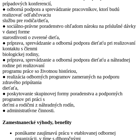
prípadových konferencií,
● odborná podpora a sprevádzanie pracovníkov, ktorí budú
realizovať odľahčovaciu
službu pre rodiča/dieťa,
● sociálno-právne poradenstvo ohľadom nároku na príslušné dávky
v danej forme
starostlivosti o zverené dieťa,
● príprava, sprevádzanie a odborná podpora dieťaťu pri realizovaní
kontaktu s členmi
biologickej rodiny,
● príprava, sprevádzanie a odborná podpora dieťaťu a náhradnej
rodine pri realizovaní
programu práce so životnou históriou,
● realizácia odborných programov zameraných na podporu
zdravého pripútania
dieťaťa,
● poskytovanie skupinovej formy poradenstva a podporných
programov pri práci s
deťmi a rodičmi z náhradných rodín,
● administratívne činnosti.
Zamestnanecké výhody, benefity
ponúkame zaujímavú prácu v etablovanej odbornej
organizácii, v tíme s dlhoročnými