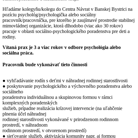
Hľadáme kolegyňu/kolegu do Centra Návrat v Banskej Bystrici na
pozíciu psychológ/psychologička alebo sociálny
pracovník/pracovníčka, pre ktorého je zaujímavé prostredie stabilnej
mimovládnej organizácie, ktorá dlhodobo (viac ako 30 rokov)
pracuje v oblasti sociálno-psychologického poradenstva pre deti a
rodiny.
Vítaná prax je 3 a viac rokov v odbore psychológia alebo
sociálna práca.
Pracovník bude vykonávať tieto činnosti
● vyhľadávanie rodín s deťmi v náhradnej rodinnej starostlivosti
● poskytovanie psychologického a výchovného poradenstva alebo
sociálneho
poradenstva individuálnou a skupinovou formou v rámci
komplexných poradenských
služieb, prípadne realizácia krízovej intervencie (na uľahčenie
plnenia účel náhradnej
rodinnej starostlivosti vykonávané v prirodzenom rodinnom
prostredí, v náhradnom
rodinnom prostredí, v otvorenom prostredí)
● sieťovanie služieb, aktivizácia komunity napr. aj formou