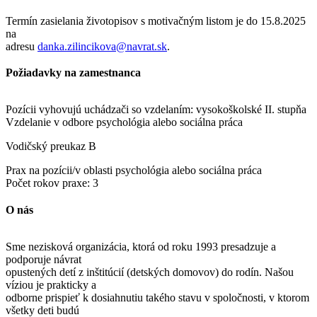
Termín zasielania životopisov s motivačným listom je
do 15.8.2025
na
adresu
danka.zilincikova@navrat.sk
.
Požiadavky na zamestnanca
Pozícii vyhovujú uchádzači so vzdelaním: vysokoškolské II. stupňa
Vzdelanie v odbore psychológia alebo sociálna práca
Vodičský preukaz B
Prax na pozícii/v oblasti psychológia alebo sociálna práca
Počet rokov praxe: 3
O nás
Sme nezisková organizácia, ktorá od roku 1993 presadzuje a
podporuje návrat
opustených detí z inštitúcií (detských domovov) do rodín. Našou
víziou je prakticky a
odborne prispieť k dosiahnutiu takého stavu v spoločnosti, v ktorom
všetky deti budú