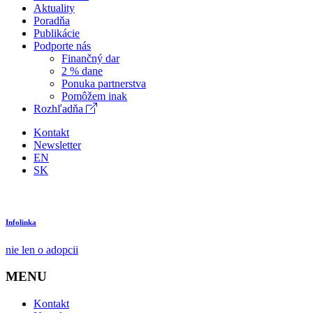
Aktuality
Poradňa
Publikácie
Podporte nás
Finančný dar
2 % dane
Ponuka partnerstva
Pomôžem inak
Rozhľadňa
Kontakt
Newsletter
EN
SK
Infolinka
nie len o adopcii
MENU
Kontakt