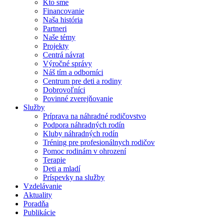
Kto sme
Financovanie
Naša história
Partneri
Naše témy
Projekty
Centrá návrat
Výročné správy
Náš tím a odborníci
Centrum pre deti a rodiny
Dobrovoľníci
Povinné zverejňovanie
Služby
Príprava na náhradné rodičovstvo
Podpora náhradných rodín
Kluby náhradných rodín
Tréning pre profesionálnych rodičov
Pomoc rodinám v ohrození
Terapie
Deti a mladí
Príspevky na služby
Vzdelávanie
Aktuality
Poradňa
Publikácie