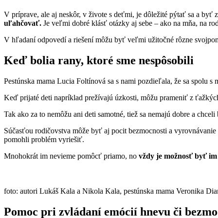
V príprave, ale aj neskôr, v živote s deťmi, je dôležité pýtať sa a byť
uľahčovať.
Je veľmi dobré klásť otázky aj sebe – ako na mňa, na r
V hľadaní odpovedí a riešení môžu byť veľmi užitočné rôzne
svojpo
Keď bolia rany, ktoré sme nespôsobili
Pestúnska mama Lucia Foltínová sa s nami pozdieľala, že sa spolu s ma
Keď prijaté deti napríklad prežívajú úzkosti, môžu prameniť z ťažkých s
Tak ako za to nemôžu ani deti samotné, tiež sa nemajú dobre a chceli b
Súčasťou rodičovstva môže byť aj pocit bezmocnosti a vyrovnávanie 
pomohli problém vyriešiť.
Mnohokrát im nevieme pomôcť priamo, no
vždy je možnosť byť im 
foto: autori Lukáš Kala a Nikola Kala, pestúnska mama Veronika Di
Pomoc pri zvládaní emócií hnevu či bezmo