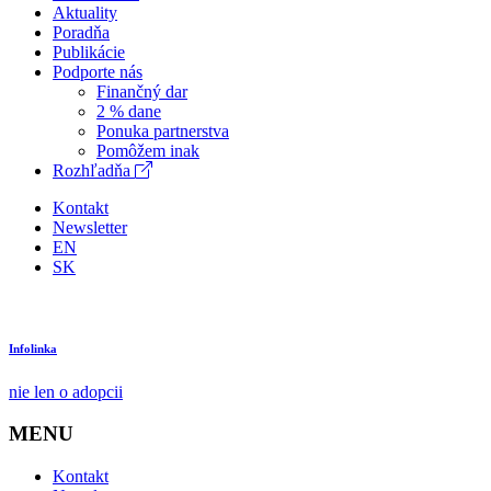
Aktuality
Poradňa
Publikácie
Podporte nás
Finančný dar
2 % dane
Ponuka partnerstva
Pomôžem inak
Rozhľadňa
Kontakt
Newsletter
EN
SK
Infolinka
nie len o adopcii
MENU
Kontakt