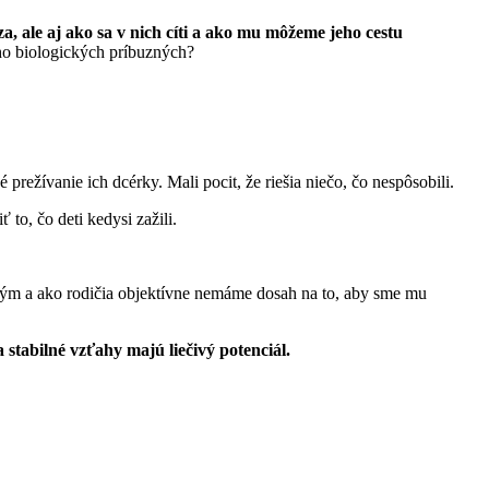
a, ale aj ako sa v nich cíti a ako mu môžeme jeho cestu
eho biologických príbuzných?
režívanie ich dcérky. Mali pocit, že riešia niečo, čo nespôsobili.
 to, čo deti kedysi zažili.
čným a ako rodičia objektívne nemáme dosah na to, aby sme mu
 stabilné vzťahy majú liečivý potenciál.