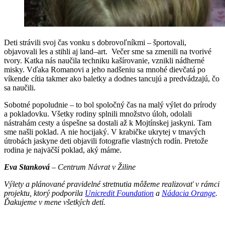
Deti strávili svoj čas vonku s dobrovoľníkmi – športovali,
objavovali les a stihli aj land–art. Večer sme sa zmenili na tvorivé
tvory. Katka nás naučila techniku kašírovanie, vznikli nádherné
misky. Vďaka Romanovi a jeho nadšeniu sa mnohé dievčatá po
víkende cítia takmer ako baletky a dodnes tancujú a predvádzajú, čo
sa naučili.
Sobotné popoludnie – to bol spoločný čas na malý výlet do prírody
a pokladovku. Všetky rodiny splnili množstvo úloh, odolali
nástrahám cesty a úspešne sa dostali až k Mojtínskej jaskyni. Tam
sme našli poklad. A nie hocijaký. V krabičke ukrytej v tmavých
útrobách jaskyne deti objavili fotografie vlastných rodín. Pretože
rodina je najväčší poklad, aký máme.
Eva Stanková
–
Centrum Návrat v Žiline
Výlety a plánované pravidelné stretnutia môžeme realizovať v rámci
projektu, ktorý podporila
Unicredit Foundation
a
Nádacia Orange
.
Ďakujeme v mene všetkých detí.