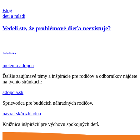
Blog
deti a mladí
Vedeli ste, že problémové dieťa neexistuje?
Infolinka
nielen o adopcii
Ďalšie zaujímavé témy a inšpirácie pre rodičov a odborníkov nájdete
na týchto stránkach:
adopcia.sk
Sprievodca pre budúcich náhradných rodičov.
navrat.sk/rozhladna
Knižnica inšpirácií pre výchovu spokojných detí.