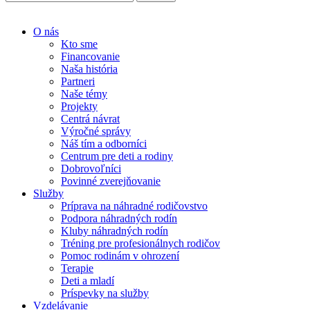
O nás
Kto sme
Financovanie
Naša história
Partneri
Naše témy
Projekty
Centrá návrat
Výročné správy
Náš tím a odborníci
Centrum pre deti a rodiny
Dobrovoľníci
Povinné zverejňovanie
Služby
Príprava na náhradné rodičovstvo
Podpora náhradných rodín
Kluby náhradných rodín
Tréning pre profesionálnych rodičov
Pomoc rodinám v ohrození
Terapie
Deti a mladí
Príspevky na služby
Vzdelávanie