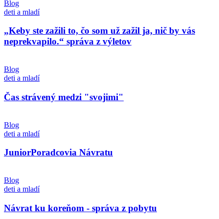
Blog
deti a mladí
„Keby ste zažili to, čo som už zažil ja, nič by vás
neprekvapilo.“ správa z výletov
Blog
deti a mladí
Čas strávený medzi "svojimi"
Blog
deti a mladí
JuniorPoradcovia Návratu
Blog
deti a mladí
Návrat ku koreňom - správa z pobytu