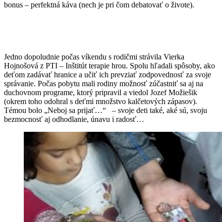
bonus – perfektná káva (nech je pri čom debatovať o živote).
Jedno dopoludnie počas víkendu s rodičmi strávila Vierka
Hojnošová z PTI – Inštitút terapie hrou. Spolu hľadali spôsoby, ako
deťom zadávať hranice a učiť ich prevziať zodpovednosť za svoje
správanie. Počas pobytu mali rodiny možnosť zúčastniť sa aj na
duchovnom programe, ktorý pripravil a viedol Jozef Možiešik
(okrem toho odohral s deťmi množstvo kalčetových zápasov).
Témou bolo „Neboj sa prijať…“ – svoje deti také, aké sú, svoju
bezmocnosť aj odhodlanie, únavu i radosť…