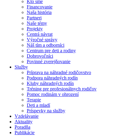
Kto sme
Financovanie
Naša história
Partneri
Naše témy
Projekty
Centrá návrat
Výročné správy
Náš tím a odborníci
Centrum pre deti a rodiny
Dobrovoľníci
Povinné zverejňovanie
Služby
Príprava na náhradné rodičovstvo
Podpora náhradných rodín
Kluby náhradných rodín
Tréning pre profesionálnych rodičov
Pomoc rodinám v ohrození
Terapie
Deti a mladí
Príspevky na služby
Vzdelávanie
Aktuality
Poradňa
Publikácie