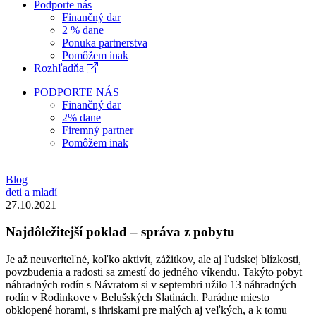
Podporte nás
Finančný dar
2 % dane
Ponuka partnerstva
Pomôžem inak
Rozhľadňa
PODPORTE NÁS
Finančný dar
2% dane
Firemný partner
Pomôžem inak
Blog
deti a mladí
27.10.2021
Najdôležitejší poklad – správa z pobytu
Je až neuveriteľné, koľko aktivít, zážitkov, ale aj ľudskej blízkosti,
povzbudenia a radosti sa zmestí do jedného víkendu. Takýto pobyt
náhradných rodín s Návratom si v septembri užilo 13 náhradných
rodín v Rodinkove v Belušských Slatinách. Parádne miesto
obklopené horami, s ihriskami pre malých aj veľkých, a k tomu