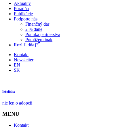
Aktuality
Poradňa
Publikácie
Podporte nás
Finančný dar
2 % dane
Ponuka partnerstva
Pomôžem inak
Rozhľadňa
Kontakt
Newsletter
EN
SK
Infolinka
nie len o adopcii
MENU
Kontakt